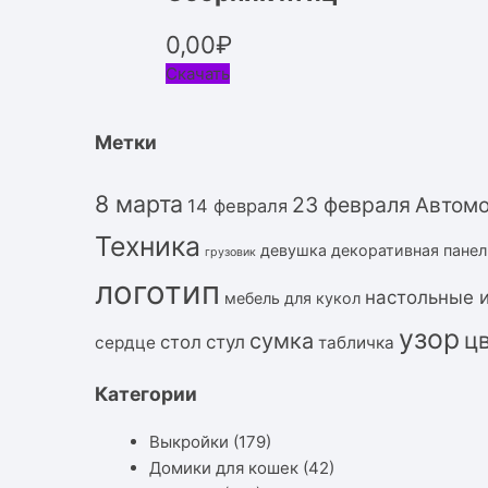
0,00
₽
Скачать
Метки
8 марта
23 февраля
Автом
14 февраля
Техника
девушка
декоративная панел
грузовик
логотип
настольные 
мебель для кукол
узор
ц
сумка
стол
стул
сердце
табличка
Категории
Выкройки
(179)
Домики для кошек
(42)