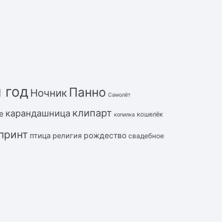
 год
Панно
Ночник
Самолёт
клипарт
карандашница
е
кошелёк
копилка
принт
рождество
птица
религия
свадебное