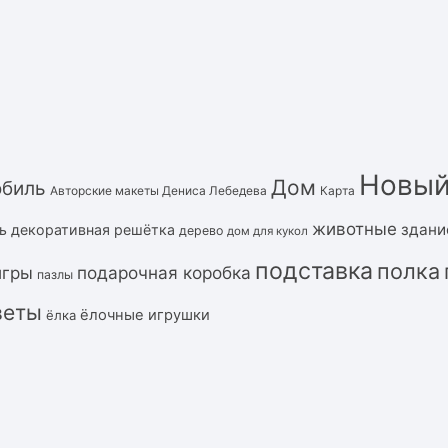
Новый
Дом
обиль
Авторские макеты Дениса Лебедева
Карта
животные
здани
ь
декоративная решётка
дерево
дом для кукол
подставка
полка
подарочная коробка
игры
пазлы
веты
ёлочные игрушки
ёлка