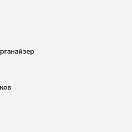
рганайзер
ков