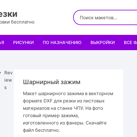
езки
ровки бесплатно
АЯ
РИСУНКИ
ПО НАЗНАЧЕНИЮ
ВЫКРОЙКИ
ВСЕ 
Логотипы
Для кухни
Выкройки сумок
Салфе
Узоры
Для школы и офиса
Выкройки кошельк
Менаж
Диплом
Rev
iew
Шарнирный зажим
Орнаменты
Для праздника
Выкройки чехлов
Раздел
Органа
Мини 
s
Макет шарнирного зажима в векторном
формате DXF для резки из листовых
Леттеринги
Для животных и птиц
Выкройки головных
Чайны
Каран
Топпе
Корму
материалов на станке ЧПУ. На фото
готовый пример зажима,
Рисованные рамки
Подставки
Выкройки обуви
Корзин
Пенал
Подаро
Скворе
Подста
назнач
изготовленного из фанеры. Скачайте
файл бесплатно.
Мандала
Украшение и интерьер
Светил
Облож
Органа
Домики
Украше