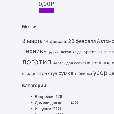
0,00
₽
Скачать
Метки
8 марта
23 февраля
Автом
14 февраля
Техника
девушка
декоративная панел
грузовик
логотип
настольные 
мебель для кукол
узор
ц
сумка
стол
стул
сердце
табличка
Категории
Выкройки
(179)
Домики для кошек
(42)
Игрушки
(712)