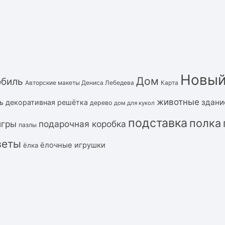
Новый
Дом
обиль
Авторские макеты Дениса Лебедева
Карта
животные
здани
ь
декоративная решётка
дерево
дом для кукол
подставка
полка
подарочная коробка
игры
пазлы
веты
ёлочные игрушки
ёлка