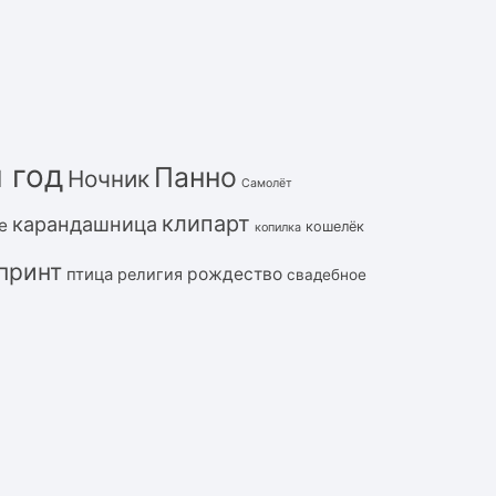
 год
Панно
Ночник
Самолёт
клипарт
карандашница
е
кошелёк
копилка
принт
рождество
птица
религия
свадебное