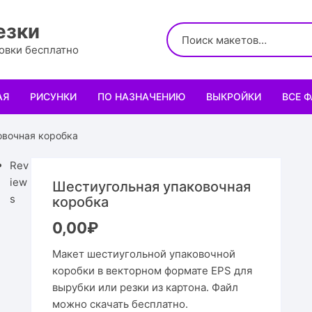
езки
ровки бесплатно
АЯ
РИСУНКИ
ПО НАЗНАЧЕНИЮ
ВЫКРОЙКИ
ВСЕ 
Логотипы
Для кухни
Выкройки сумок
Салфе
овочная коробка
Узоры
Для школы и офиса
Выкройки кошельк
Менаж
Диплом
Rev
iew
Шестиугольная упаковочная
Орнаменты
Для праздника
Выкройки чехлов
Раздел
Органа
Мини 
s
коробка
0,00
₽
Леттеринги
Для животных и птиц
Выкройки головных
Чайны
Каран
Топпе
Корму
Макет шестиугольной упаковочной
Рисованные рамки
Подставки
Выкройки обуви
Корзин
Пенал
Подаро
Скворе
Подста
коробки в векторном формате EPS для
назнач
вырубки или резки из картона. Файл
Мандала
Украшение и интерьер
Светил
Облож
Органа
Домики
Украше
можно скачать бесплатно.