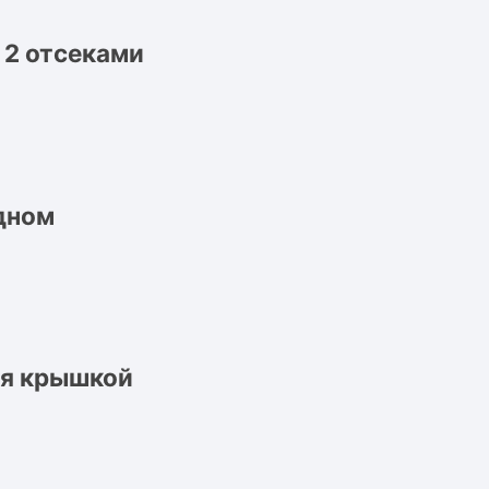
 2 отсеками
дном
ся крышкой