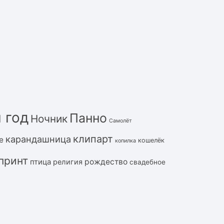
 год
Панно
Ночник
Самолёт
клипарт
карандашница
е
кошелёк
копилка
принт
рождество
птица
религия
свадебное