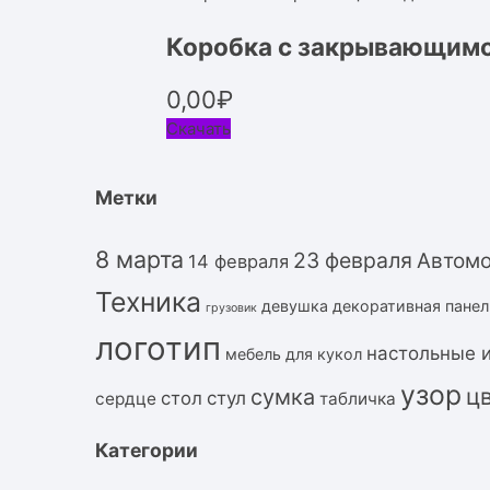
Коробка с закрывающим
0,00
₽
Скачать
Метки
8 марта
23 февраля
Автом
14 февраля
Техника
девушка
декоративная панел
грузовик
логотип
настольные 
мебель для кукол
узор
ц
сумка
стол
стул
сердце
табличка
Категории