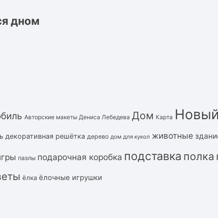
ся дном
Новый
Дом
обиль
Авторские макеты Дениса Лебедева
Карта
животные
здани
ь
декоративная решётка
дерево
дом для кукол
подставка
полка
подарочная коробка
игры
пазлы
веты
ёлочные игрушки
ёлка