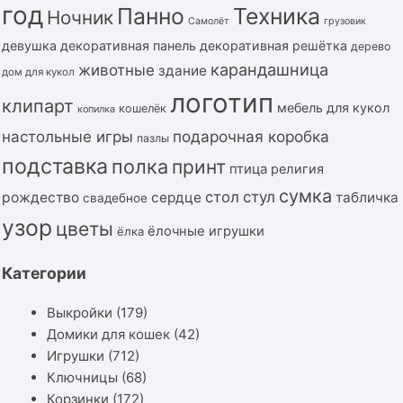
год
Панно
Техника
Ночник
Самолёт
грузовик
девушка
декоративная панель
декоративная решётка
дерево
карандашница
животные
здание
дом для кукол
логотип
клипарт
мебель для кукол
кошелёк
копилка
подарочная коробка
настольные игры
пазлы
подставка
полка
принт
птица
религия
сумка
стол
стул
рождество
сердце
табличка
свадебное
узор
цветы
ёлочные игрушки
ёлка
Категории
Выкройки
(179)
Домики для кошек
(42)
Игрушки
(712)
Ключницы
(68)
Корзинки
(172)