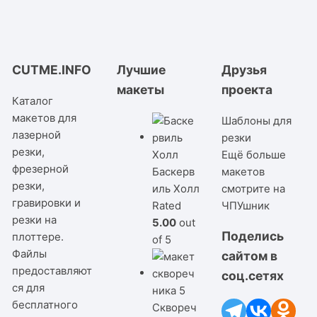
CUTME.INFO
Лучшие
Друзья
макеты
проекта
Каталог
макетов для
Шаблоны для
лазерной
резки
резки,
Ещё больше
фрезерной
Баскерв
макетов
резки,
иль Холл
смотрите на
гравировки и
Rated
ЧПУшник
резки на
5.00
out
Поделись
плоттере.
of 5
Файлы
сайтом в
предоставляют
соц.сетях
ся для
бесплатного
Сквореч