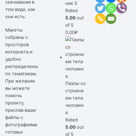
скачивания в
ник 5
том виде, как
Rated
они есть.
5.00
out
of 5
Макеты
0,00
₽
собраны с
просторов
интернета и
удобно
распределены
по тематикам.
При желании
Пазлы со
вы можете
строени
помочь
ем тела
проекту,
человек
прислав ваши
а
файлы с
Rated
фотографиями
5.00
out
готовых
of 5