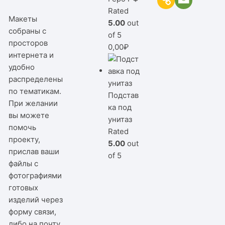
Rated
Макеты
5.00
out
собраны с
of 5
просторов
0,00
₽
интернета и
удобно
распределены
по тематикам.
Подстав
При желании
ка под
вы можете
унитаз
помочь
Rated
проекту,
5.00
out
прислав ваши
of 5
файлы с
фотографиями
готовых
изделий через
форму связи,
либо на почту.