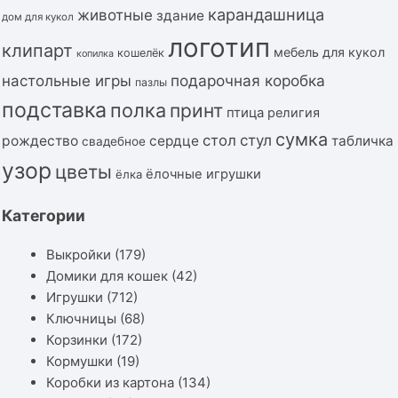
карандашница
животные
здание
дом для кукол
логотип
клипарт
мебель для кукол
кошелёк
копилка
подарочная коробка
настольные игры
пазлы
подставка
полка
принт
птица
религия
сумка
стол
стул
рождество
сердце
табличка
свадебное
узор
цветы
ёлочные игрушки
ёлка
Категории
Выкройки
(179)
Домики для кошек
(42)
Игрушки
(712)
Ключницы
(68)
Корзинки
(172)
Кормушки
(19)
Коробки из картона
(134)