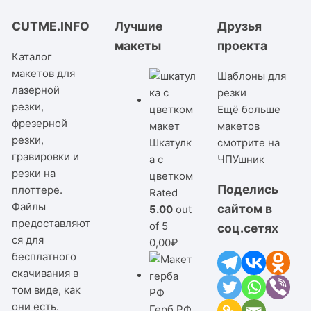
CUTME.INFO
Лучшие
Друзья
макеты
проекта
Каталог
макетов для
Шаблоны для
лазерной
резки
резки,
Ещё больше
фрезерной
макетов
резки,
Шкатулк
смотрите на
гравировки и
а с
ЧПУшник
резки на
цветком
Поделись
плоттере.
Rated
Файлы
сайтом в
5.00
out
предоставляют
of 5
соц.сетях
ся для
0,00
₽
бесплатного
скачивания в
том виде, как
они есть.
Герб РФ