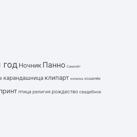
 год
Панно
Ночник
Самолёт
клипарт
карандашница
е
кошелёк
копилка
принт
рождество
птица
религия
свадебное