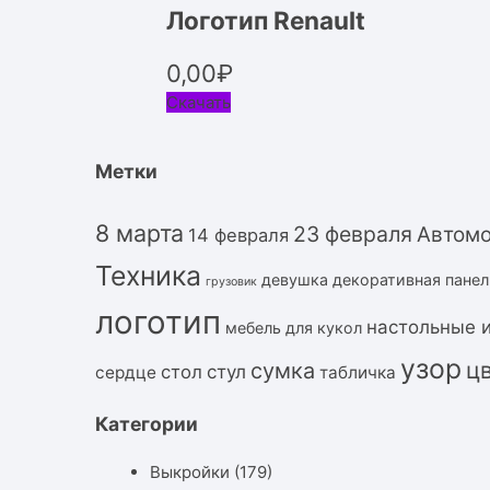
Логотип Renault
0,00
₽
Скачать
Метки
8 марта
23 февраля
Автом
14 февраля
Техника
девушка
декоративная панел
грузовик
логотип
настольные 
мебель для кукол
узор
ц
сумка
стол
стул
сердце
табличка
Категории
Выкройки
(179)