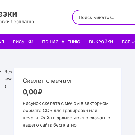
езки
ровки бесплатно
АЯ
РИСУНКИ
ПО НАЗНАЧЕНИЮ
ВЫКРОЙКИ
ВСЕ 
Логотипы
Для кухни
Выкройки сумок
Салфе
Узоры
Для школы и офиса
Выкройки кошельк
Менаж
Диплом
Rev
iew
Скелет с мечом
Орнаменты
Для праздника
Выкройки чехлов
Раздел
Органа
Мини 
s
0,00
₽
Леттеринги
Для животных и птиц
Выкройки головных
Чайны
Каран
Топпе
Корму
Рисунок скелета с мечом в векторном
формате CDR для гравировки или
Рисованные рамки
Подставки
Выкройки обуви
Корзин
Пенал
Подаро
Скворе
Подста
печати. Файл в архиве можно скачать с
назнач
нашего сайта бесплатно.
Мандала
Украшение и интерьер
Светил
Облож
Органа
Домики
Украше