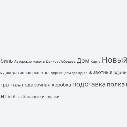
Новый
Дом
обиль
Авторские макеты Дениса Лебедева
Карта
животные
здани
ь
декоративная решётка
дерево
дом для кукол
подставка
полка
подарочная коробка
игры
пазлы
веты
ёлочные игрушки
ёлка