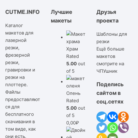
CUTME.INFO
Лучшие
Друзья
макеты
проекта
Каталог
макетов для
Шаблоны для
лазерной
резки
резки,
Храм
Ещё больше
фрезерной
Rated
макетов
резки,
5.00
out
смотрите на
гравировки и
of 5
ЧПУшник
резки на
Поделись
плоттере.
Файлы
сайтом в
Олень
предоставляют
Rated
соц.сетях
ся для
5.00
out
бесплатного
of 5
скачивания в
0,00
₽
том виде, как
они есть.