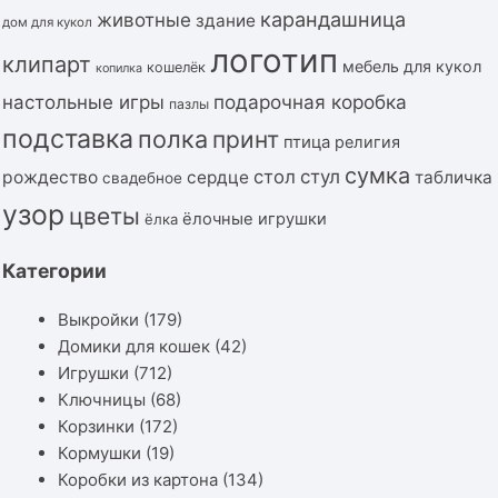
карандашница
животные
здание
дом для кукол
логотип
клипарт
мебель для кукол
кошелёк
копилка
подарочная коробка
настольные игры
пазлы
подставка
полка
принт
птица
религия
сумка
стол
стул
рождество
сердце
табличка
свадебное
узор
цветы
ёлочные игрушки
ёлка
Категории
Выкройки
(179)
Домики для кошек
(42)
Игрушки
(712)
Ключницы
(68)
Корзинки
(172)
Кормушки
(19)
Коробки из картона
(134)