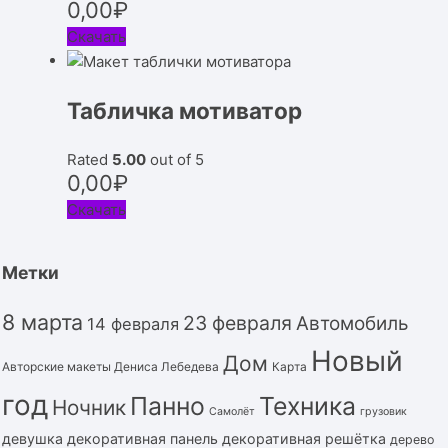
0,00
₽
Скачать
Табличка мотиватор
Rated
5.00
out of 5
0,00
₽
Скачать
Метки
8 марта
23 февраля
Автомобиль
14 февраля
Новый
Дом
Авторские макеты Дениса Лебедева
Карта
год
Панно
Техника
Ночник
Самолёт
грузовик
девушка
декоративная панель
декоративная решётка
дерево