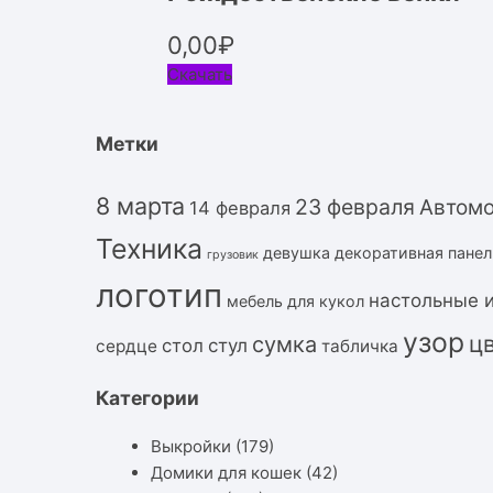
0,00
₽
Скачать
Метки
8 марта
23 февраля
Автом
14 февраля
Техника
девушка
декоративная панел
грузовик
логотип
настольные 
мебель для кукол
узор
ц
сумка
стол
стул
сердце
табличка
Категории
Выкройки
(179)
Домики для кошек
(42)