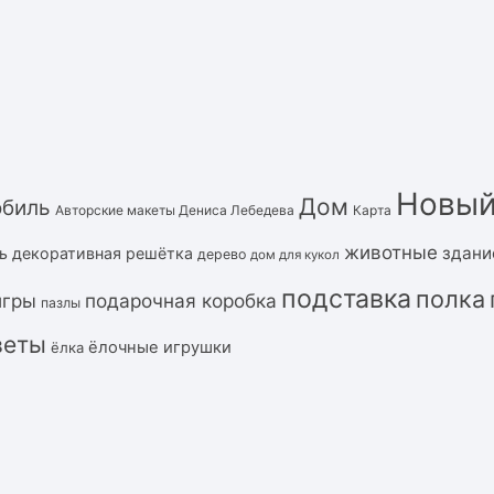
Новый
Дом
обиль
Авторские макеты Дениса Лебедева
Карта
животные
здани
ь
декоративная решётка
дерево
дом для кукол
подставка
полка
подарочная коробка
игры
пазлы
веты
ёлочные игрушки
ёлка