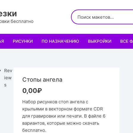
езки
ровки бесплатно
АЯ
РИСУНКИ
ПО НАЗНАЧЕНИЮ
ВЫКРОЙКИ
ВСЕ 
Логотипы
Для кухни
Выкройки сумок
Салфе
Узоры
Для школы и офиса
Выкройки кошельк
Менаж
Диплом
Rev
iew
Стопы ангела
Орнаменты
Для праздника
Выкройки чехлов
Раздел
Органа
Мини 
s
0,00
₽
Леттеринги
Для животных и птиц
Выкройки головных
Чайны
Каран
Топпе
Корму
Набор рисунков стоп ангела с
крыльями в векторном формате CDR
Рисованные рамки
Подставки
Выкройки обуви
Корзин
Пенал
Подаро
Скворе
Подста
для гравировки или печати. В файле 6
назнач
вариантов, которые можно скачать
Мандала
Украшение и интерьер
Светил
Облож
Органа
Домики
Украше
бесплатно.