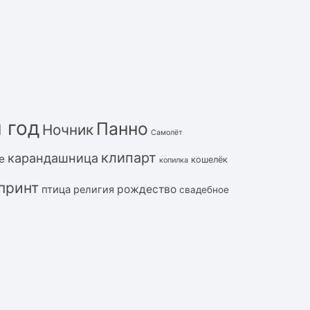
 год
Панно
Ночник
Самолёт
клипарт
карандашница
е
кошелёк
копилка
принт
рождество
птица
религия
свадебное