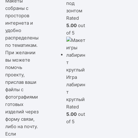
Макеты
под
собраны с
зонтом
просторов
Rated
интернета и
5.00
out
удобно
of 5
распределены
по тематикам.
При желании
вы можете
помочь
проекту,
Игра
прислав ваши
лабирин
файлы с
т
фотографиями
круглый
готовых
Rated
изделий через
5.00
out
форму связи,
of 5
либо на почту.
Если