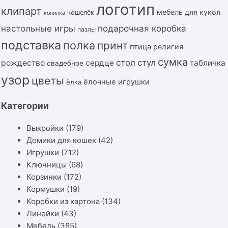
логотип
клипарт
мебель для кукол
кошелёк
копилка
подарочная коробка
настольные игры
пазлы
подставка
полка
принт
птица
религия
сумка
стол
стул
рождество
сердце
табличка
свадебное
узор
цветы
ёлочные игрушки
ёлка
Категории
Выкройки
(179)
Домики для кошек
(42)
Игрушки
(712)
Ключницы
(68)
Корзинки
(172)
Кормушки
(19)
Коробки из картона
(134)
Линейки
(43)
Мебель
(385)