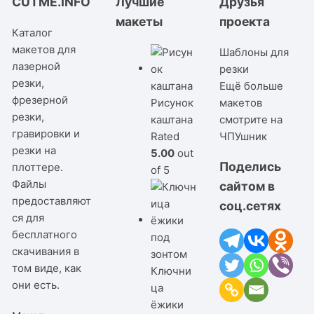
CUTME.INFO
Лучшие
Друзья
макеты
проекта
Каталог
макетов для
Шаблоны для
лазерной
резки
резки,
Ещё больше
фрезерной
Рисунок
макетов
резки,
каштана
смотрите на
гравировки и
Rated
ЧПУшник
резки на
5.00
out
Поделись
плоттере.
of 5
Файлы
сайтом в
предоставляют
соц.сетях
ся для
бесплатного
скачивания в
том виде, как
Ключни
они есть.
ца
ёжики