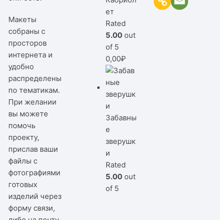
ет
Макеты
Rated
собраны с
5.00
out
просторов
of 5
интернета и
0,00
₽
удобно
распределены
по тематикам.
При желании
вы можете
Забавны
помочь
е
проекту,
зверушк
прислав ваши
и
файлы с
Rated
фотографиями
5.00
out
готовых
of 5
изделий через
форму связи,
либо на почту.