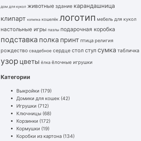
карандашница
животные
здание
дом для кукол
логотип
клипарт
мебель для кукол
кошелёк
копилка
подарочная коробка
настольные игры
пазлы
подставка
полка
принт
птица
религия
сумка
стол
стул
рождество
сердце
табличка
свадебное
узор
цветы
ёлочные игрушки
ёлка
Категории
Выкройки
(179)
Домики для кошек
(42)
Игрушки
(712)
Ключницы
(68)
Корзинки
(172)
Кормушки
(19)
Коробки из картона
(134)