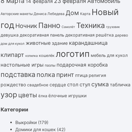
8 марта
23 февраля
Автомобиль
14 февраля
Новый
Дом
Авторские макеты Дениса Лебедева
Карта
год
Панно
Техника
Ночник
Самолёт
грузовик
девушка
декоративная панель
декоративная решётка
дерево
карандашница
животные
здание
дом для кукол
логотип
клипарт
мебель для кукол
кошелёк
копилка
подарочная коробка
настольные игры
пазлы
подставка
полка
принт
птица
религия
сумка
стол
стул
рождество
сердце
табличка
свадебное
узор
цветы
ёлочные игрушки
ёлка
Категории
Выкройки
(179)
Домики для кошек
(42)