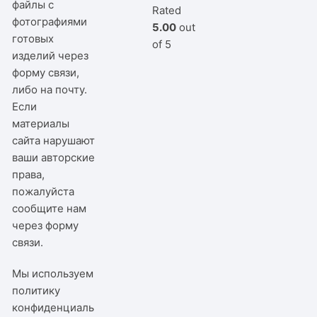
файлы с
Rated
фотографиями
5.00
out
готовых
of 5
изделий через
форму связи,
либо на почту.
Если
материалы
сайта нарушают
ваши авторские
права,
пожалуйста
сообщите нам
через
форму
связи
.
Мы используем
политику
конфиденциаль