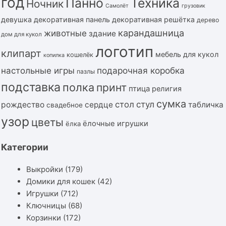
год
Панно
Техника
Ночник
Самолёт
грузовик
девушка
декоративная панель
декоративная решётка
дерево
карандашница
животные
здание
дом для кукол
логотип
клипарт
мебель для кукол
кошелёк
копилка
подарочная коробка
настольные игры
пазлы
подставка
полка
принт
птица
религия
сумка
стол
стул
рождество
сердце
табличка
свадебное
узор
цветы
ёлочные игрушки
ёлка
Категории
Выкройки
(179)
Домики для кошек
(42)
Игрушки
(712)
Ключницы
(68)
Корзинки
(172)