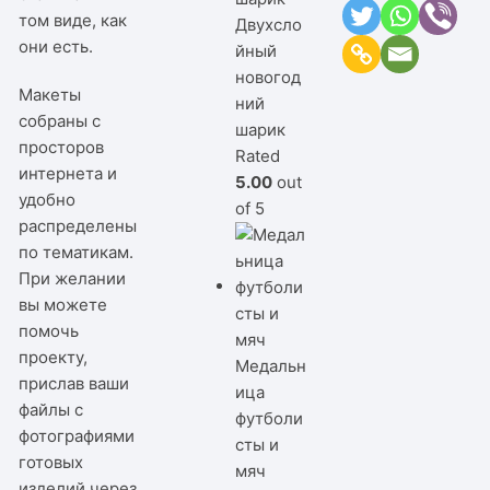
том виде, как
Двухсло
они есть.
йный
новогод
Макеты
ний
собраны с
шарик
просторов
Rated
интернета и
5.00
out
удобно
of 5
распределены
по тематикам.
При желании
вы можете
помочь
проекту,
Медальн
прислав ваши
ица
файлы с
футболи
фотографиями
сты и
готовых
мяч
изделий через