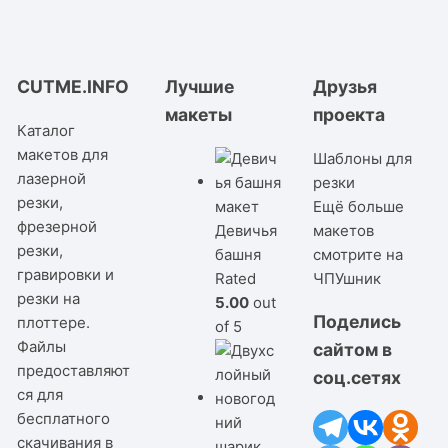
CUTME.INFO
Лучшие
Друзья
макеты
проекта
Каталог
макетов для
Шаблоны для
лазерной
резки
резки,
Ещё больше
фрезерной
Девичья
макетов
резки,
башня
смотрите на
гравировки и
Rated
ЧПУшник
резки на
5.00
out
Поделись
плоттере.
of 5
Файлы
сайтом в
предоставляют
соц.сетях
ся для
бесплатного
скачивания в