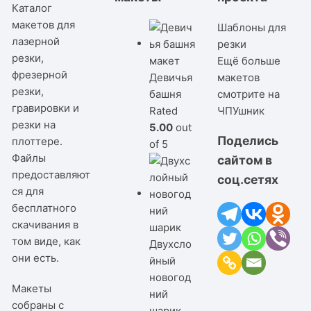
Каталог
макетов для
Шаблоны для
лазерной
резки
резки,
Ещё больше
фрезерной
Девичья
макетов
резки,
башня
смотрите на
гравировки и
Rated
ЧПУшник
резки на
5.00
out
Поделись
плоттере.
of 5
Файлы
сайтом в
предоставляют
соц.сетях
ся для
бесплатного
скачивания в
том виде, как
Двухсло
они есть.
йный
новогод
Макеты
ний
собраны с
шарик