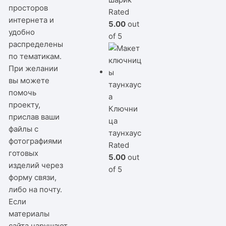
просторов
Rated
интернета и
5.00
out
удобно
of 5
распределены
по тематикам.
При желании
вы можете
помочь
проекту,
Ключни
прислав ваши
ца
файлы с
таунхаус
фотографиями
Rated
готовых
5.00
out
изделий через
of 5
форму связи,
либо на почту.
Если
материалы
сайта нарушают