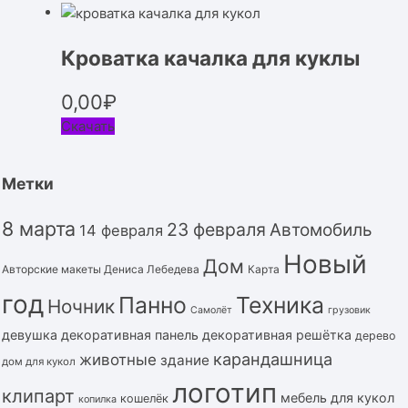
Кроватка качалка для куклы
0,00
₽
Скачать
Метки
8 марта
23 февраля
Автомобиль
14 февраля
Новый
Дом
Авторские макеты Дениса Лебедева
Карта
год
Панно
Техника
Ночник
Самолёт
грузовик
девушка
декоративная панель
декоративная решётка
дерево
карандашница
животные
здание
дом для кукол
логотип
клипарт
мебель для кукол
кошелёк
копилка