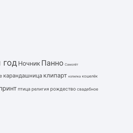
 год
Панно
Ночник
Самолёт
клипарт
карандашница
е
кошелёк
копилка
принт
рождество
птица
религия
свадебное