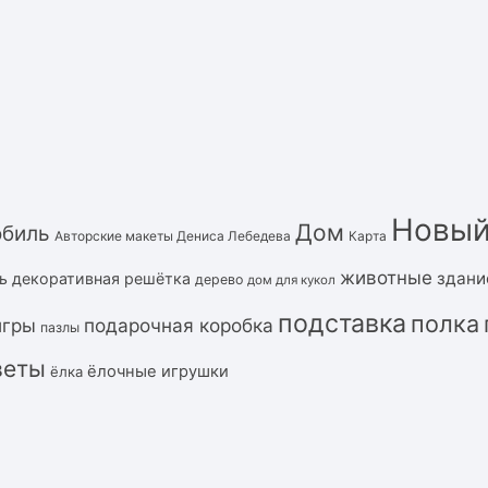
Новый
Дом
обиль
Авторские макеты Дениса Лебедева
Карта
животные
здани
ь
декоративная решётка
дерево
дом для кукол
подставка
полка
подарочная коробка
игры
пазлы
веты
ёлочные игрушки
ёлка