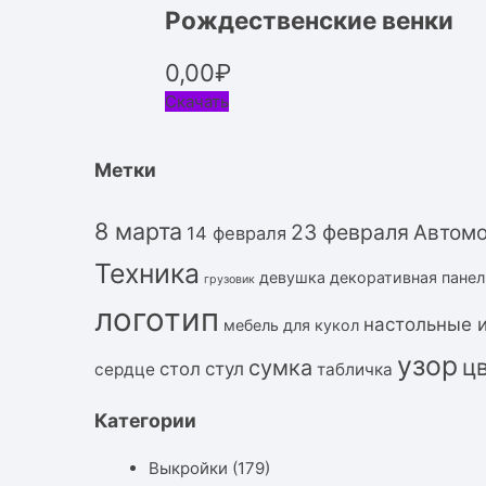
Рождественские венки
0,00
₽
Скачать
Метки
8 марта
23 февраля
Автом
14 февраля
Техника
девушка
декоративная панел
грузовик
логотип
настольные 
мебель для кукол
узор
ц
сумка
стол
стул
сердце
табличка
Категории
Выкройки
(179)