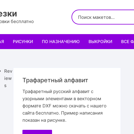
езки
ровки бесплатно
АЯ
РИСУНКИ
ПО НАЗНАЧЕНИЮ
ВЫКРОЙКИ
ВСЕ 
Логотипы
Для кухни
Выкройки сумок
Салфе
Узоры
Для школы и офиса
Выкройки кошельк
Менаж
Диплом
Rev
iew
Трафаретный алфавит
Орнаменты
Для праздника
Выкройки чехлов
Раздел
Органа
Мини 
s
Трафаретный русский алфавит с
узорными элементами в векторном
Леттеринги
Для животных и птиц
Выкройки головных
Чайны
Каран
Топпе
Корму
формате DXF можно скачать с нашего
сайта бесплатно. Пример написания
Рисованные рамки
Подставки
Выкройки обуви
Корзин
Пенал
Подаро
Скворе
Подста
назнач
показан на рисунке.
Мандала
Украшение и интерьер
Светил
Облож
Органа
Домики
Украше