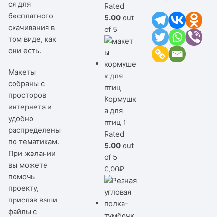
ся для
Rated
бесплатного
5.00
out
скачивания в
of 5
том виде, как
они есть.
Макеты
собраны с
просторов
Кормушк
интернета и
а для
удобно
птиц 1
распределены
Rated
по тематикам.
5.00
out
При желании
of 5
вы можете
0,00
₽
помочь
проекту,
прислав ваши
файлы с