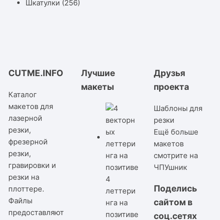
Шкатулки
(256)
CUTME.INFO
Лучшие
Друзья
макеты
проекта
Каталог
макетов для
Шаблоны для
лазерной
резки
резки,
Ещё больше
фрезерной
макетов
резки,
смотрите на
гравировки и
ЧПУшник
резки на
4
Поделись
плоттере.
леттери
Файлы
сайтом в
нга на
предоставляют
позитиве
соц.сетях