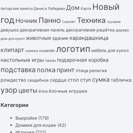
Новый
Дом
Авторские макеты Дениса Лебедева
Карта
год
Панно
Техника
Ночник
Самолёт
грузовик
девушка
декоративная панель
декоративная решётка
дерево
карандашница
животные
здание
дом для кукол
логотип
клипарт
мебель для кукол
кошелёк
копилка
подарочная коробка
настольные игры
пазлы
подставка
полка
принт
птица
религия
сумка
стол
стул
рождество
сердце
табличка
свадебное
узор
цветы
ёлочные игрушки
ёлка
Категории
Выкройки
(179)
Домики для кошек
(42)
Игрушки
(712)