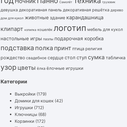
год
Панно
Техника
Ночник
Самолёт
грузовик
девушка
декоративная панель
декоративная решётка
дерево
карандашница
животные
здание
дом для кукол
логотип
клипарт
мебель для кукол
кошелёк
копилка
подарочная коробка
настольные игры
пазлы
подставка
полка
принт
птица
религия
сумка
стол
стул
рождество
сердце
табличка
свадебное
узор
цветы
ёлочные игрушки
ёлка
Категории
Выкройки
(179)
Домики для кошек
(42)
Игрушки
(712)
Ключницы
(68)
Корзинки
(172)