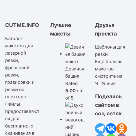
CUTME.INFO
Лучшие
Друзья
макеты
проекта
Каталог
макетов для
Шаблоны для
лазерной
резки
резки,
Ещё больше
фрезерной
Девичья
макетов
резки,
башня
смотрите на
гравировки и
Rated
ЧПУшник
резки на
5.00
out
Поделись
плоттере.
of 5
Файлы
сайтом в
предоставляют
соц.сетях
ся для
бесплатного
скачивания в