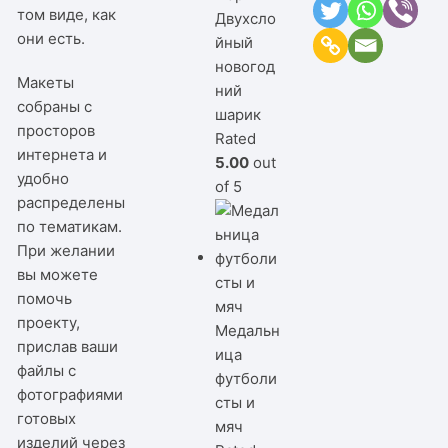
том виде, как
Двухсло
они есть.
йный
новогод
Макеты
ний
собраны с
шарик
просторов
Rated
интернета и
5.00
out
удобно
of 5
распределены
по тематикам.
При желании
вы можете
помочь
проекту,
Медальн
прислав ваши
ица
файлы с
футболи
фотографиями
сты и
готовых
мяч
изделий через