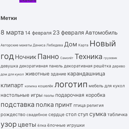
Метки
8 марта
23 февраля
Автомобиль
14 февраля
Новый
Дом
Авторские макеты Дениса Лебедева
Карта
год
Панно
Техника
Ночник
Самолёт
грузовик
девушка
декоративная панель
декоративная решётка
дерево
карандашница
животные
здание
дом для кукол
логотип
клипарт
мебель для кукол
кошелёк
копилка
подарочная коробка
настольные игры
пазлы
подставка
полка
принт
птица
религия
сумка
стол
стул
рождество
сердце
табличка
свадебное
узор
цветы
ёлочные игрушки
ёлка