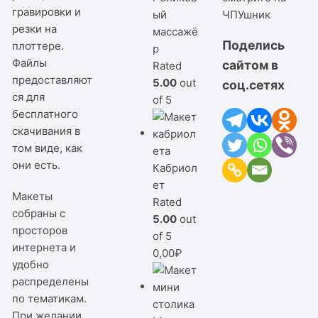
гравировки и
ый
ЧПУшник
резки на
массажё
Поделись
плоттере.
р
Файлы
сайтом в
Rated
предоставляют
5.00
out
соц.сетях
ся для
of 5
бесплатного
скачивания в
том виде, как
они есть.
Кабриол
ет
Макеты
Rated
собраны с
5.00
out
просторов
of 5
интернета и
0,00
₽
удобно
распределены
по тематикам.
При желании