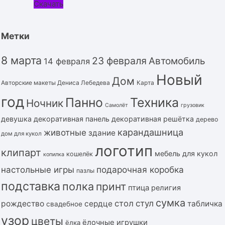
Скачать
Метки
8 марта
23 февраля
Автомобиль
14 февраля
Новый
Дом
Авторские макеты Дениса Лебедева
Карта
год
Панно
Техника
Ночник
Самолёт
грузовик
девушка
декоративная панель
декоративная решётка
дерево
карандашница
животные
здание
дом для кукол
логотип
клипарт
мебель для кукол
кошелёк
копилка
подарочная коробка
настольные игры
пазлы
подставка
полка
принт
птица
религия
сумка
стол
стул
рождество
сердце
табличка
свадебное
узор
цветы
ёлочные игрушки
ёлка