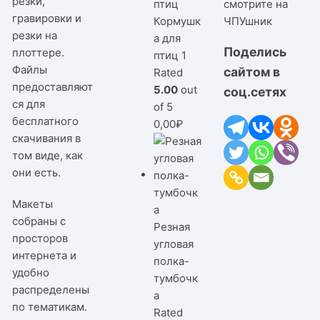
резки,
смотрите на
гравировки и
Кормушк
ЧПУшник
резки на
а для
Поделись
плоттере.
птиц 1
Файлы
сайтом в
Rated
предоставляют
5.00
out
соц.сетях
ся для
of 5
бесплатного
0,00
₽
скачивания в
том виде, как
они есть.
Макеты
собраны с
Резная
просторов
угловая
интернета и
полка-
удобно
тумбочк
распределены
а
по тематикам.
Rated