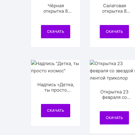
Чёрная
Салатовая
открытка 8
открытка 8
марта с
марта
мимозой
СКАЧАТЬ
СКАЧАТЬ
Надпись «Детка,
ты просто
Открытка 23
космос»
февраля со
звездой и
лентой
СКАЧАТЬ
триколор
СКАЧАТЬ