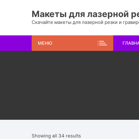
Перейти
к
Макеты для лазерной р
содержимому
Скачайте макеты для лазерной резки и грави
МЕНЮ
ГЛАВН
Showing all 34 results