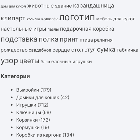
карандашница
животные
здание
дом для кукол
логотип
клипарт
мебель для кукол
кошелёк
копилка
подарочная коробка
настольные игры
пазлы
подставка
полка
принт
птица
религия
сумка
стол
стул
рождество
сердце
табличка
свадебное
узор
цветы
ёлочные игрушки
ёлка
Категории
Выкройки
(179)
Домики для кошек
(42)
Игрушки
(712)
Ключницы
(68)
Корзинки
(172)
Кормушки
(19)
Коробки из картона
(134)