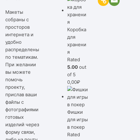
Макеты
собраны с
просторов
Коробка
интернета и
для
удобно
хранени
распределены
я
по тематикам.
Rated
При желании
5.00
out
вы можете
of 5
помочь
0,00
₽
проекту,
прислав ваши
файлы с
фотографиями
Фишки
готовых
для игры
изделий через
в покер
форму связи,
Rated
либо на почту.