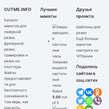
CUTME.INFO
Лучшие
Друзья
макеты
проекта
Каталог
макетов для
Шаблоны для
лазерной
резки
резки,
Ещё больше
фрезерной
макетов
резки,
смотрите на
гравировки и
ЧПУшник
резки на
Закрыва
Поделись
плоттере.
ющиеся
Файлы
сайтом в
настоль
предоставляют
ные
соц.сетях
ся для
часы
бесплатного
Rated
скачивания в
5.00
out
том виде, как
of 5
они есть.