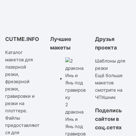
CUTME.INFO
Лучшие
Друзья
макеты
проекта
Каталог
макетов для
Шаблоны для
лазерной
резки
резки,
Ещё больше
фрезерной
макетов
резки,
смотрите на
гравировки и
ЧПУшник
резки на
2
Поделись
плоттере.
дракона
Файлы
сайтом в
Инь и
предоставляют
Янь под
соц.сетях
ся для
гравиров