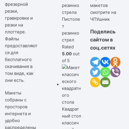
фрезерной
макетов
резки,
смотрите на
гравировки и
Пистоле
ЧПУшник
резки на
т
Поделись
плоттере.
резинко
Файлы
сайтом в
стрел
предоставляют
Rated
соц.сетях
ся для
5.00
out
бесплатного
of 5
скачивания в
том виде, как
они есть.
Макеты
собраны с
просторов
Квадрат
интернета и
ный стол
удобно
классич
распределены