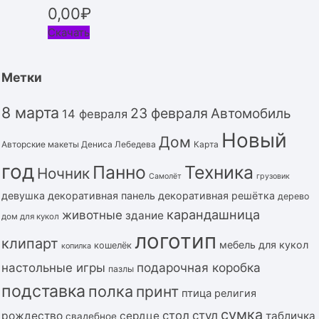
0,00
₽
Скачать
Метки
8 марта
23 февраля
Автомобиль
14 февраля
Новый
Дом
Авторские макеты Дениса Лебедева
Карта
год
Панно
Техника
Ночник
Самолёт
грузовик
девушка
декоративная панель
декоративная решётка
дерево
карандашница
животные
здание
дом для кукол
логотип
клипарт
мебель для кукол
кошелёк
копилка
подарочная коробка
настольные игры
пазлы
подставка
полка
принт
птица
религия
сумка
стол
стул
рождество
сердце
табличка
свадебное