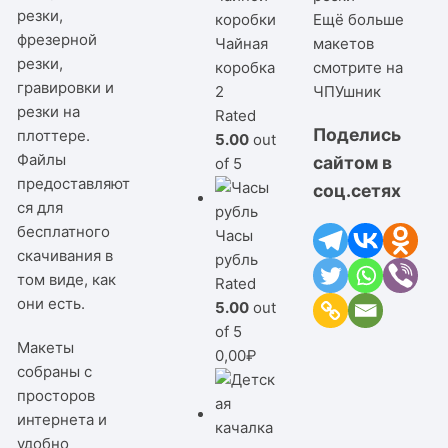
резки,
Ещё больше
фрезерной
Чайная
макетов
резки,
коробка
смотрите на
гравировки и
2
ЧПУшник
резки на
Rated
Поделись
плоттере.
5.00
out
Файлы
сайтом в
of 5
предоставляют
соц.сетях
ся для
бесплатного
Часы
скачивания в
рубль
том виде, как
Rated
они есть.
5.00
out
of 5
Макеты
0,00
₽
собраны с
просторов
интернета и
удобно