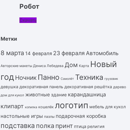
Робот
Скачать
Метки
8 марта
23 февраля
Автомобиль
14 февраля
Новый
Дом
Авторские макеты Дениса Лебедева
Карта
год
Панно
Техника
Ночник
Самолёт
грузовик
девушка
декоративная панель
декоративная решётка
дерево
карандашница
животные
здание
дом для кукол
логотип
клипарт
мебель для кукол
кошелёк
копилка
подарочная коробка
настольные игры
пазлы
подставка
полка
принт
птица
религия