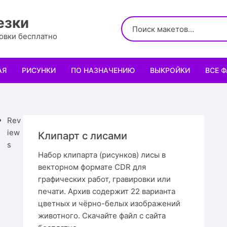
езки
ровки бесплатно
АЯ
РИСУНКИ
ПО НАЗНАЧЕНИЮ
ВЫКРОЙКИ
ВСЕ 
Логотипы
Для кухни
Выкройки сумок
Салфе
Узоры
Для школы и офиса
Выкройки кошельк
Менаж
Диплом
Rev
iew
Клипарт с лисами
Орнаменты
Для праздника
Выкройки чехлов
Раздел
Органа
Мини 
s
Набор клипарта (рисунков) лисы в
векторном формате CDR для
Леттеринги
Для животных и птиц
Выкройки головных
Чайны
Каран
Топпе
Корму
графических работ, гравировки или
печати. Архив содержит 22 варианта
Рисованные рамки
Подставки
Выкройки обуви
Корзин
Пенал
Подаро
Скворе
Подста
назнач
цветных и чёрно-белых изображений
животного. Скачайте файл с сайта
Мандала
Украшение и интерьер
Светил
Облож
Органа
Домики
Украше