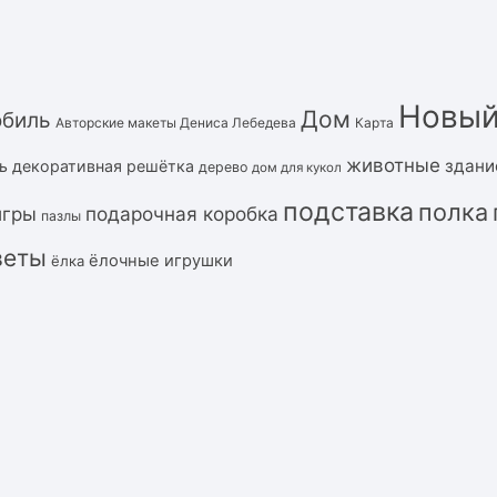
Новый
Дом
обиль
Авторские макеты Дениса Лебедева
Карта
животные
здани
ь
декоративная решётка
дерево
дом для кукол
подставка
полка
подарочная коробка
игры
пазлы
веты
ёлочные игрушки
ёлка