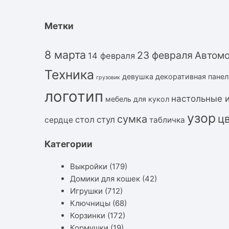
Метки
8 марта
23 февраля
Автом
14 февраля
Техника
девушка
декоративная панел
грузовик
логотип
настольные 
мебель для кукол
узор
ц
сумка
стол
стул
сердце
табличка
Категории
Выкройки
(179)
Домики для кошек
(42)
Игрушки
(712)
Ключницы
(68)
Корзинки
(172)
Кормушки
(19)