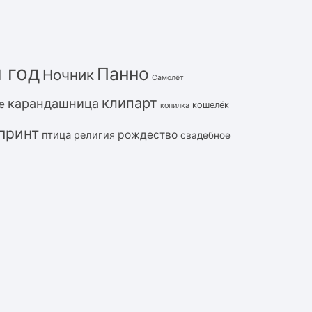
 год
Панно
Ночник
Самолёт
клипарт
карандашница
е
кошелёк
копилка
принт
рождество
птица
религия
свадебное