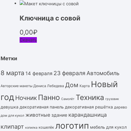
Ключница с совой
0,00
₽
Скачать
Метки
8 марта
23 февраля
Автомобиль
14 февраля
Новый
Дом
Авторские макеты Дениса Лебедева
Карта
год
Панно
Техника
Ночник
Самолёт
грузовик
девушка
декоративная панель
декоративная решётка
дерево
карандашница
животные
здание
дом для кукол
логотип
клипарт
мебель для кукол
кошелёк
копилка