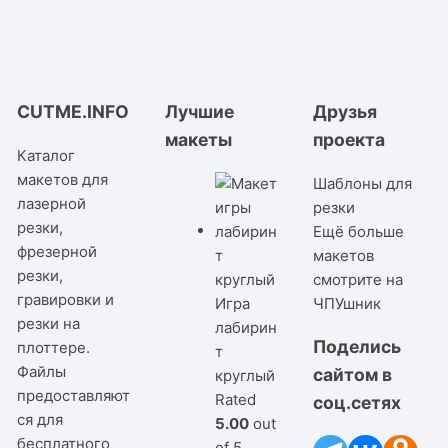
CUTME.INFO
Лучшие
Друзья
макеты
проекта
Каталог
макетов для
Шаблоны для
лазерной
резки
резки,
Ещё больше
фрезерной
макетов
резки,
смотрите на
гравировки и
Игра
ЧПУшник
резки на
лабирин
Поделись
плоттере.
т
Файлы
сайтом в
круглый
предоставляют
Rated
соц.сетях
ся для
5.00
out
бесплатного
of 5