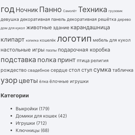
год
Панно
Техника
Ночник
Самолёт
грузовик
девушка
декоративная панель
декоративная решётка
дерево
карандашница
животные
здание
дом для кукол
логотип
клипарт
мебель для кукол
кошелёк
копилка
подарочная коробка
настольные игры
пазлы
подставка
полка
принт
птица
религия
сумка
стол
стул
рождество
сердце
табличка
свадебное
узор
цветы
ёлочные игрушки
ёлка
Категории
Выкройки
(179)
Домики для кошек
(42)
Игрушки
(712)
Ключницы
(68)