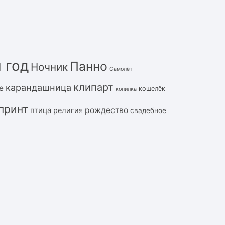
 год
Панно
Ночник
Самолёт
клипарт
карандашница
е
кошелёк
копилка
принт
рождество
птица
религия
свадебное