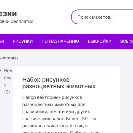
езки
ровки бесплатно
АЯ
РИСУНКИ
ПО НАЗНАЧЕНИЮ
ВЫКРОЙКИ
ВСЕ 
Логотипы
Для кухни
Выкройки сумок
Салфе
животных
Узоры
Для школы и офиса
Выкройки кошельк
Менаж
Диплом
Rev
iew
Набор рисунков
Орнаменты
Для праздника
Выкройки чехлов
Раздел
Органа
Мини 
s
разноцветных животных
(0)
Набор векторных рисунков
Леттеринги
Для животных и птиц
Выкройки головных
Чайны
Каран
Топпе
Корму
разноцветных животных для
гравировки, печати или других
Рисованные рамки
Подставки
Выкройки обуви
Корзин
Пенал
Подаро
Скворе
Подста
графических работ. Более 30 -ти
назнач
различных животных и птиц в
Мандала
Украшение и интерьер
Светил
Облож
Органа
Домики
Украше
разноцветном стиле. Собраны лювы,