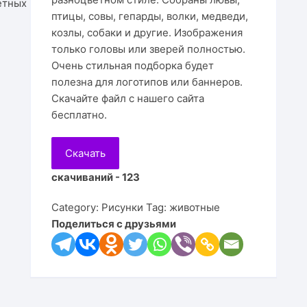
Подста
ветных
птицы, совы, гепарды, волки, медведи,
Цветы
Для детей
Часы
Визит
Копилк
Ключн
Игруш
козлы, собаки и другие. Изображения
Подста
только головы или зверей полностью.
Деревья
Мебель
Линей
Корзин
Салфе
Медал
Кресло
Очень стильная подборка будет
Подста
полезна для логотипов или баннеров.
Принты
Настольные игры
Рамки 
Рамки 
Пазлы
Кресл
Скачайте файл с нашего сайта
Подста
бесплатно.
Клипарт
Религия
Часы
Медал
Качел
Шкафы
Подста
Карты
Светил
Тумбо
Скачать
Подста
скачиваний - 123
Животные
Часы
Полки
Category:
Рисунки
Tag:
животные
Птицы
Календ
Стулья
Поделиться с друзьями
Копилк
Столы
Кроват