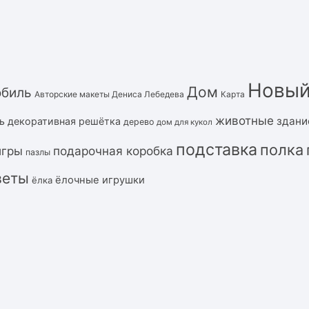
Новый
Дом
обиль
Авторские макеты Дениса Лебедева
Карта
животные
здани
ь
декоративная решётка
дерево
дом для кукол
подставка
полка
подарочная коробка
игры
пазлы
веты
ёлочные игрушки
ёлка