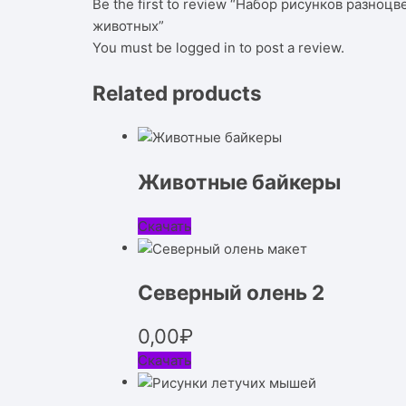
Be the first to review “Набор рисунков разноц
животных”
You must be
logged in
to post a review.
Related products
Животные байкеры
Скачать
Северный олень 2
0,00
₽
Скачать