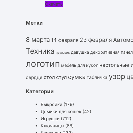
Скачать
Метки
8 марта
23 февраля
Автом
14 февраля
Техника
девушка
декоративная панел
грузовик
логотип
настольные 
мебель для кукол
узор
ц
сумка
стол
стул
сердце
табличка
Категории
Выкройки
(179)
Домики для кошек
(42)
Игрушки
(712)
Ключницы
(68)
Корзинки
(172)