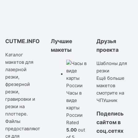
CUTME.INFO
Лучшие
Друзья
макеты
проекта
Каталог
макетов для
Шаблоны для
лазерной
резки
резки,
Ещё больше
фрезерной
макетов
резки,
Часы в
смотрите на
гравировки и
виде
ЧПУшник
резки на
карты
Поделись
плоттере.
России
Файлы
сайтом в
Rated
предоставляют
5.00
out
соц.сетях
ся для
of 5