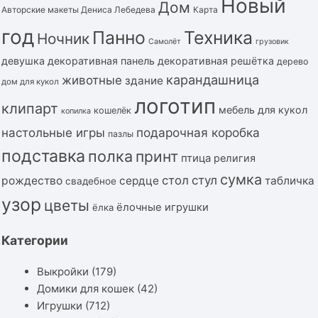
Новый
Дом
Авторские макеты Дениса Лебедева
Карта
год
Панно
Техника
Ночник
Самолёт
грузовик
девушка
декоративная панель
декоративная решётка
дерево
карандашница
животные
здание
дом для кукол
логотип
клипарт
мебель для кукол
кошелёк
копилка
подарочная коробка
настольные игры
пазлы
подставка
полка
принт
птица
религия
сумка
стол
стул
рождество
сердце
табличка
свадебное
узор
цветы
ёлочные игрушки
ёлка
Категории
Выкройки
(179)
Домики для кошек
(42)
Игрушки
(712)