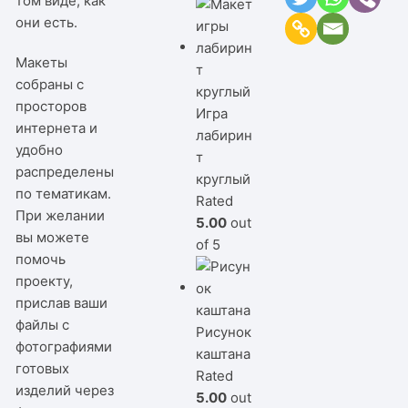
том виде, как
они есть.
Макеты
собраны с
просторов
Игра
интернета и
лабирин
удобно
т
распределены
круглый
по тематикам.
Rated
При желании
5.00
out
вы можете
of 5
помочь
проекту,
прислав ваши
файлы с
Рисунок
фотографиями
каштана
готовых
Rated
изделий через
5.00
out