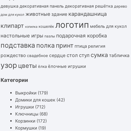
девушка
декоративная панель
декоративная решётка
дерево
карандашница
животные
здание
дом для кукол
логотип
клипарт
мебель для кукол
кошелёк
копилка
подарочная коробка
настольные игры
пазлы
подставка
полка
принт
птица
религия
сумка
стол
стул
рождество
сердце
табличка
свадебное
узор
цветы
ёлочные игрушки
ёлка
Категории
Выкройки
(179)
Домики для кошек
(42)
Игрушки
(712)
Ключницы
(68)
Корзинки
(172)
Кормушки
(19)