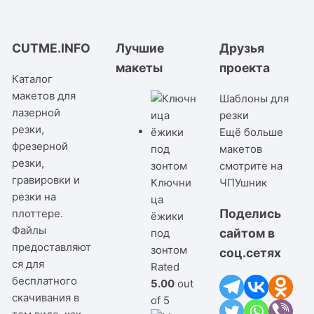
CUTME.INFO
Лучшие
Друзья
макеты
проекта
Каталог
макетов для
Шаблоны для
лазерной
резки
резки,
Ещё больше
фрезерной
макетов
резки,
смотрите на
гравировки и
Ключни
ЧПУшник
резки на
ца
Поделись
плоттере.
ёжики
Файлы
сайтом в
под
предоставляют
зонтом
соц.сетях
ся для
Rated
бесплатного
5.00
out
скачивания в
of 5