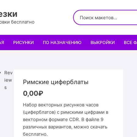
езки
ровки бесплатно
АЯ
РИСУНКИ
ПО НАЗНАЧЕНИЮ
ВЫКРОЙКИ
ВСЕ 
Логотипы
Для кухни
Выкройки сумок
Салфе
Узоры
Для школы и офиса
Выкройки кошельк
Менаж
Диплом
Rev
iew
Римские циферблаты
Орнаменты
Для праздника
Выкройки чехлов
Раздел
Органа
Мини 
s
0,00
₽
Леттеринги
Для животных и птиц
Выкройки головных
Чайны
Каран
Топпе
Корму
Набор векторных рисунков часов
(циферблатов) с римскими цифрами в
Рисованные рамки
Подставки
Выкройки обуви
Корзин
Пенал
Подаро
Скворе
Подста
векторном формате CDR. В файле 9
назнач
различных вариантов, можно скачать
Мандала
Украшение и интерьер
Светил
Облож
Органа
Домики
Украше
бесплатно.