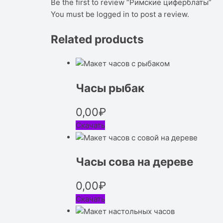
Be the first to review “Римские циферблаты”
You must be
logged in
to post a review.
Related products
Часы рыбак
0,00
₽
Скачать
Часы сова на дереве
0,00
₽
Скачать