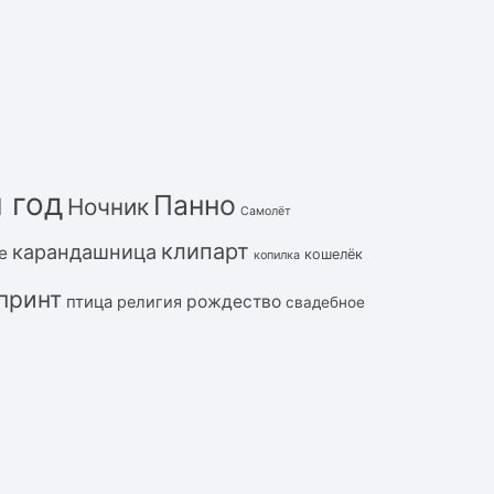
 год
Панно
Ночник
Самолёт
клипарт
карандашница
е
кошелёк
копилка
принт
рождество
птица
религия
свадебное