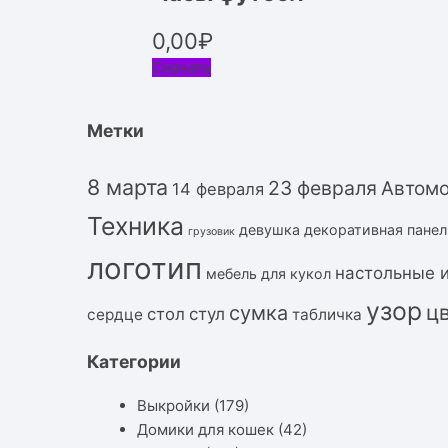
0,00
₽
Скачать
Метки
8 марта
23 февраля
Автом
14 февраля
Техника
девушка
декоративная панел
грузовик
логотип
настольные 
мебель для кукол
узор
ц
сумка
стол
стул
сердце
табличка
Категории
Выкройки
(179)
Домики для кошек
(42)