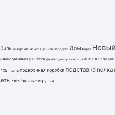
Новый
Дом
обиль
Авторские макеты Дениса Лебедева
Карта
животные
здани
ь
декоративная решётка
дерево
дом для кукол
подставка
полка
подарочная коробка
игры
пазлы
веты
ёлочные игрушки
ёлка