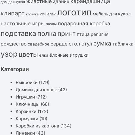
карандашница
животные
здание
дом для кукол
логотип
клипарт
мебель для кукол
кошелёк
копилка
подарочная коробка
настольные игры
пазлы
подставка
полка
принт
птица
религия
сумка
стол
стул
рождество
сердце
табличка
свадебное
узор
цветы
ёлочные игрушки
ёлка
Категории
Выкройки
(179)
Домики для кошек
(42)
Игрушки
(712)
Ключницы
(68)
Корзинки
(172)
Кормушки
(19)
Коробки из картона
(134)
Линейки
(43)