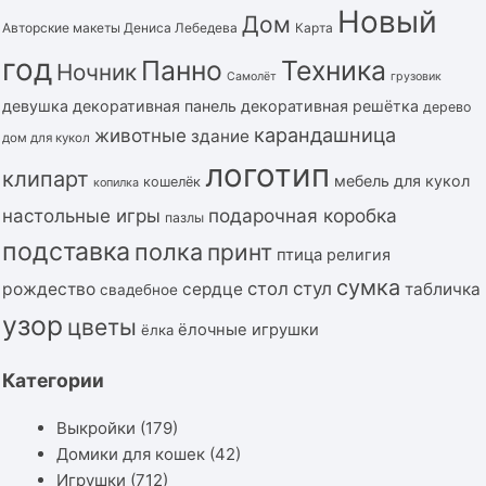
Новый
Дом
Авторские макеты Дениса Лебедева
Карта
год
Панно
Техника
Ночник
Самолёт
грузовик
девушка
декоративная панель
декоративная решётка
дерево
карандашница
животные
здание
дом для кукол
логотип
клипарт
мебель для кукол
кошелёк
копилка
подарочная коробка
настольные игры
пазлы
подставка
полка
принт
птица
религия
сумка
стол
стул
рождество
сердце
табличка
свадебное
узор
цветы
ёлочные игрушки
ёлка
Категории
Выкройки
(179)
Домики для кошек
(42)
Игрушки
(712)