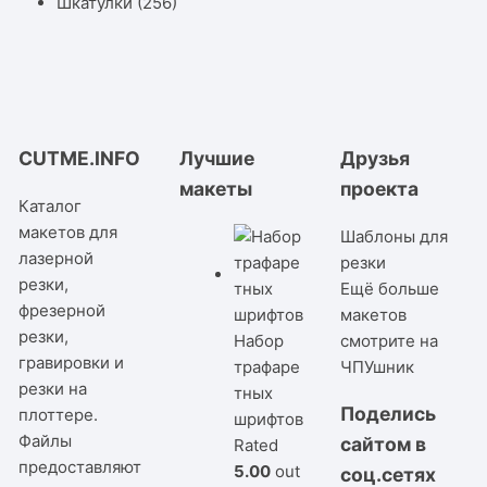
Шкатулки
(256)
CUTME.INFO
Лучшие
Друзья
макеты
проекта
Каталог
макетов для
Шаблоны для
лазерной
резки
резки,
Ещё больше
фрезерной
макетов
резки,
Набор
смотрите на
гравировки и
трафаре
ЧПУшник
резки на
тных
Поделись
плоттере.
шрифтов
Файлы
сайтом в
Rated
предоставляют
5.00
out
соц.сетях