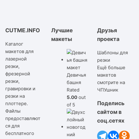
CUTME.INFO
Лучшие
Друзья
макеты
проекта
Каталог
макетов для
Шаблоны для
лазерной
резки
резки,
Ещё больше
фрезерной
Девичья
макетов
резки,
башня
смотрите на
гравировки и
Rated
ЧПУшник
резки на
5.00
out
Поделись
плоттере.
of 5
Файлы
сайтом в
предоставляют
соц.сетях
ся для
бесплатного