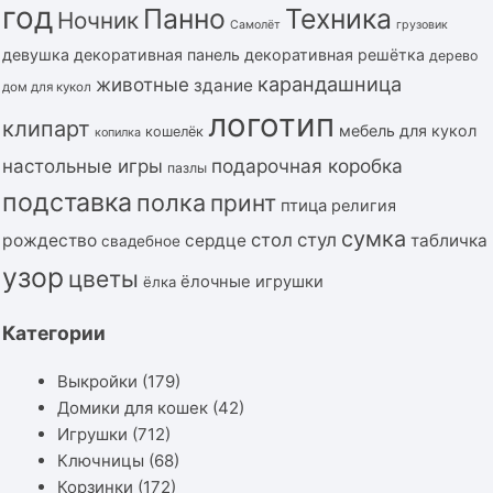
год
Панно
Техника
Ночник
Самолёт
грузовик
девушка
декоративная панель
декоративная решётка
дерево
карандашница
животные
здание
дом для кукол
логотип
клипарт
мебель для кукол
кошелёк
копилка
подарочная коробка
настольные игры
пазлы
подставка
полка
принт
птица
религия
сумка
стол
стул
рождество
сердце
табличка
свадебное
узор
цветы
ёлочные игрушки
ёлка
Категории
Выкройки
(179)
Домики для кошек
(42)
Игрушки
(712)
Ключницы
(68)
Корзинки
(172)