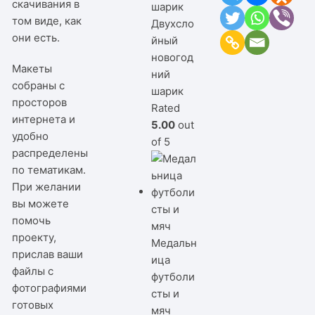
скачивания в
том виде, как
Двухсло
они есть.
йный
новогод
Макеты
ний
собраны с
шарик
просторов
Rated
интернета и
5.00
out
удобно
of 5
распределены
по тематикам.
При желании
вы можете
помочь
проекту,
Медальн
прислав ваши
ица
файлы с
футболи
фотографиями
сты и
готовых
мяч