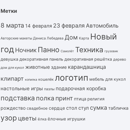
Метки
8 марта
23 февраля
Автомобиль
14 февраля
Новый
Дом
Авторские макеты Дениса Лебедева
Карта
год
Панно
Техника
Ночник
Самолёт
грузовик
девушка
декоративная панель
декоративная решётка
дерево
карандашница
животные
здание
дом для кукол
логотип
клипарт
мебель для кукол
кошелёк
копилка
подарочная коробка
настольные игры
пазлы
подставка
полка
принт
птица
религия
сумка
стол
стул
рождество
сердце
табличка
свадебное
узор
цветы
ёлочные игрушки
ёлка