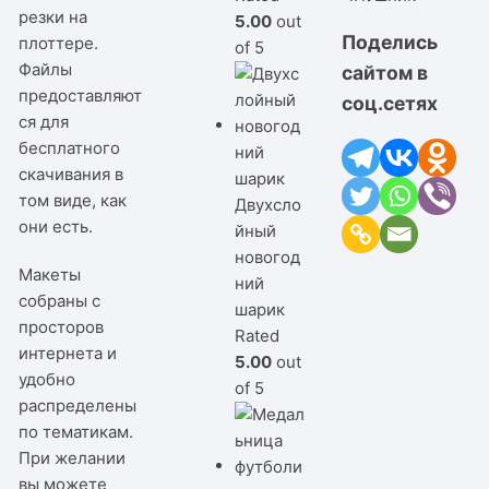
резки на
5.00
out
Поделись
плоттере.
of 5
Файлы
сайтом в
предоставляют
соц.сетях
ся для
бесплатного
скачивания в
том виде, как
Двухсло
они есть.
йный
новогод
Макеты
ний
собраны с
шарик
просторов
Rated
интернета и
5.00
out
удобно
of 5
распределены
по тематикам.
При желании
вы можете