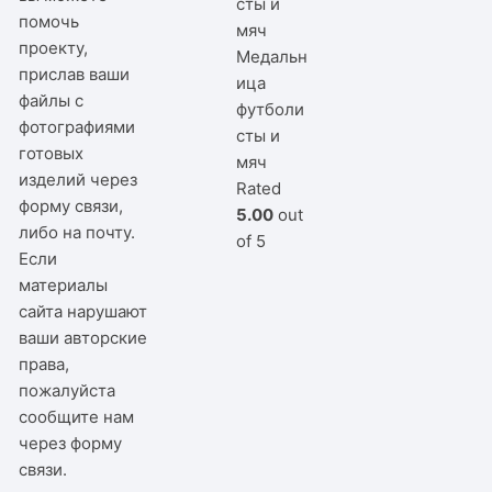
помочь
проекту,
Медальн
прислав ваши
ица
файлы с
футболи
фотографиями
сты и
готовых
мяч
изделий через
Rated
форму связи,
5.00
out
либо на почту.
of 5
Если
материалы
сайта нарушают
ваши авторские
права,
пожалуйста
сообщите нам
через
форму
связи
.