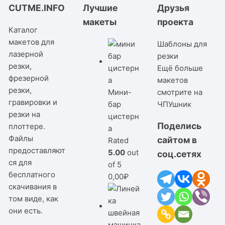
CUTME.INFO
Лучшие
Друзья
макеты
проекта
Каталог
макетов для
Шаблоны для
лазерной
резки
резки,
Ещё больше
фрезерной
макетов
резки,
Мини-
смотрите на
гравировки и
бар
ЧПУшник
резки на
цистерн
Поделись
плоттере.
а
Файлы
сайтом в
Rated
предоставляют
5.00
out
соц.сетях
ся для
of 5
бесплатного
0,00
₽
скачивания в
том виде, как
они есть.