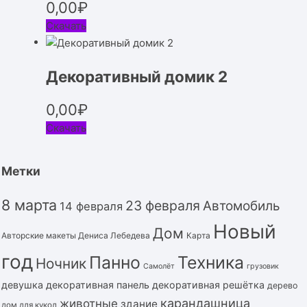
0,00
₽
Скачать
Декоративный домик 2
0,00
₽
Скачать
Метки
8 марта
23 февраля
Автомобиль
14 февраля
Новый
Дом
Авторские макеты Дениса Лебедева
Карта
год
Панно
Техника
Ночник
Самолёт
грузовик
девушка
декоративная панель
декоративная решётка
дерево
карандашница
животные
здание
дом для кукол