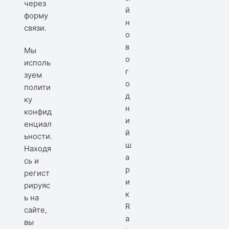
через
й
форму
н
связи
.
о
в
Мы
о
исполь
г
зуем
о
полити
д
ку
н
конфид
и
енциал
й
ьности
.
ш
Находя
а
сь и
р
регист
и
рируяс
к
ь на
R
сайте,
a
вы