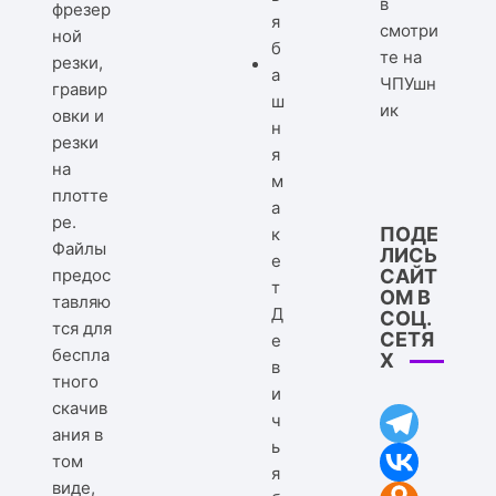
в
фрезер
смотри
ной
те на
резки,
ЧПУшн
гравир
ик
овки и
резки
на
плотте
ре.
ПОДЕ
Файлы
ЛИСЬ
предос
САЙТ
ОМ В
тавляю
Д
СОЦ.
тся для
СЕТЯ
е
беспла
Х
в
тного
и
скачив
ч
ания в
ь
том
я
виде,