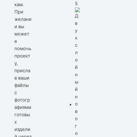
5
кам.
При
желани
и вы
может
е
помочь
проект
у,
присла
в ваши
файлы
с
фотогр
афиями
готовы
х
издели
й через