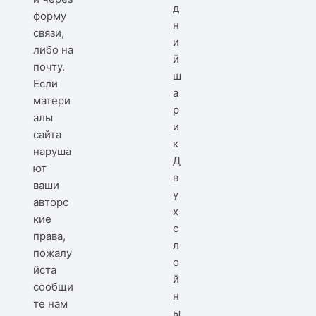
форму
связи,
либо на
почту.
Если
матери
алы
сайта
наруша
Д
ют
в
ваши
у
авторс
х
кие
с
права,
л
пожалу
о
йста
й
сообщи
н
те нам
ы