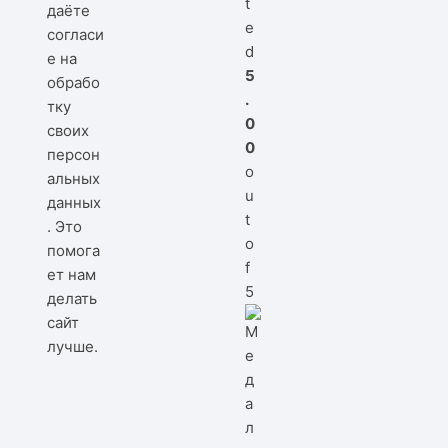
t
даёте
e
согласи
d
е на
5
обрабо
.
тку
0
своих
0
персон
o
альных
u
данных
t
. Это
o
помога
f
ет нам
5
делать
сайт
лучше.