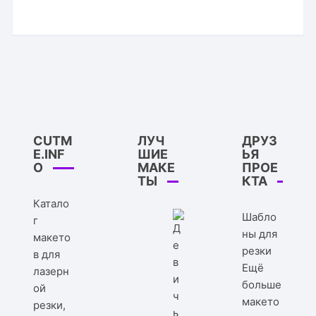
CUTM
ЛУЧ
ДРУЗ
E.INF
ШИЕ
ЬЯ
O
МАКЕ
ПРОЕ
ТЫ
КТА
Катало
Шабло
г
ны для
макето
резки
в для
Ещё
лазерн
больше
ой
макето
резки,