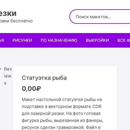
езки
ровки бесплатно
АЯ
РИСУНКИ
ПО НАЗНАЧЕНИЮ
ВЫКРОЙКИ
ВСЕ 
Логотипы
Для кухни
Выкройки сумок
Салфе
Узоры
Для школы и офиса
Выкройки кошельк
Менаж
Диплом
Rev
iew
Статуэтка рыба
Орнаменты
Для праздника
Выкройки чехлов
Раздел
Органа
Мини 
s
0,00
₽
Леттеринги
Для животных и птиц
Выкройки головных
Чайны
Каран
Топпе
Корму
Макет настольной статуэтки рыбы на
подставке в векторном формате CDR
Рисованные рамки
Подставки
Выкройки обуви
Корзин
Пенал
Подаро
Скворе
Подста
для лазерной резки. На фото готовая
назнач
фигурка рыбы, вырезанная из фанеры,
Мандала
Украшение и интерьер
Светил
Облож
Органа
Домики
Украше
рисунок сделан гравировкой. Файл в