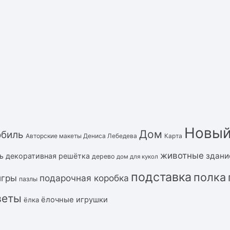
Новый
Дом
обиль
Авторские макеты Дениса Лебедева
Карта
животные
здани
ь
декоративная решётка
дерево
дом для кукол
подставка
полка
подарочная коробка
игры
пазлы
веты
ёлочные игрушки
ёлка