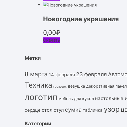
Новогодние украшения
0,00
₽
Скачать
Метки
8 марта
23 февраля
Автом
14 февраля
Техника
девушка
декоративная панел
грузовик
логотип
настольные 
мебель для кукол
узор
ц
сумка
стол
стул
сердце
табличка
Категории