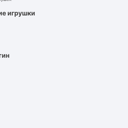
ие игрушки
тин