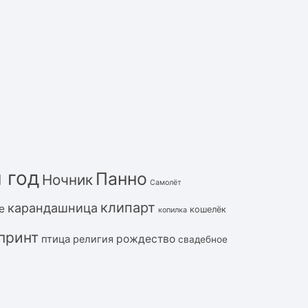
 год
Панно
Ночник
Самолёт
клипарт
карандашница
е
кошелёк
копилка
принт
рождество
птица
религия
свадебное