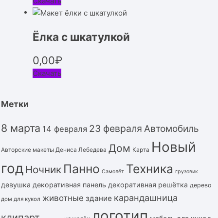
Скачать
Ёлка с шкатулкой
0,00
₽
Скачать
Метки
8 марта
23 февраля
Автомобиль
14 февраля
Новый
Дом
Авторские макеты Дениса Лебедева
Карта
год
Панно
Техника
Ночник
Самолёт
грузовик
девушка
декоративная панель
декоративная решётка
дерево
карандашница
животные
здание
дом для кукол
логотип
клипарт