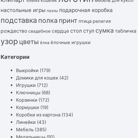
мебель для кукол
кошелёк
копилка
подарочная коробка
настольные игры
пазлы
подставка
полка
принт
птица
религия
сумка
стол
стул
рождество
сердце
табличка
свадебное
узор
цветы
ёлочные игрушки
ёлка
Категории
Выкройки
(179)
Домики для кошек
(42)
Игрушки
(712)
Ключницы
(68)
Корзинки
(172)
Кормушки
(19)
Коробки из картона
(134)
Линейки
(43)
Мебель
(385)
Медальницы
(91)