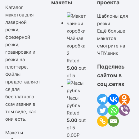
макеты
проекта
Каталог
макетов для
Шаблоны для
лазерной
резки
резки,
Ещё больше
фрезерной
Чайная
макетов
резки,
коробка
смотрите на
гравировки и
2
ЧПУшник
резки на
Rated
Поделись
плоттере.
5.00
out
Файлы
сайтом в
of 5
предоставляют
соц.сетях
ся для
бесплатного
Часы
скачивания в
рубль
том виде, как
Rated
они есть.
5.00
out
of 5
Макеты
0,00
₽